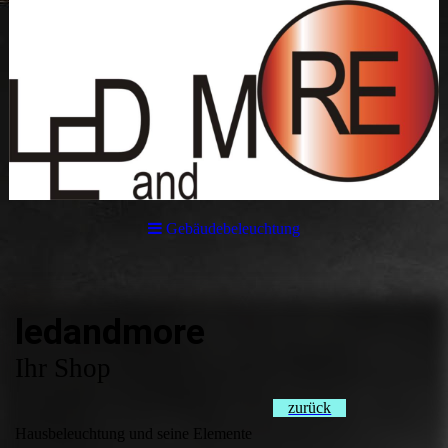
Gebäudebeleuchtung
ledandmore
Ihr Shop
zurück
Hausbeleuchtung und seine Elemente