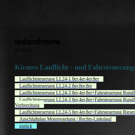
ledandmore
Ihr Shop
Kirmes Lauflicht - und Fahrsteuerung
Lauflichtsteuerung LL24-1 8er,4er,4er,8er
Lauflichtsteuerung LL24-2 8er,8er,8er
Lauflichtsteuerung LL24-3 8er,4er,8er+Fahrsteuerung Rundf
Lauflichtsteuerung LL24-3 8er,4er,8er+Fahrsteuerung Rundfa
Vorbereitung
Lauflichtsteuerung LL24-5 8er,4er,8er+Fahrsteuerung Riesen
Anschlußplan Motorregelung / Rechts-Linkslauf
zurück